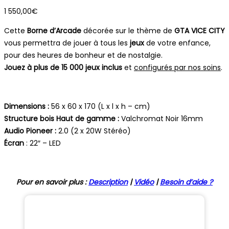
1 550,00
€
Cette
Borne d’Arcade
décorée sur le thème de
GTA VICE CITY
vous permettra de jouer à tous les
jeux
de votre enfance,
pour des heures de bonheur et de nostalgie.
Jouez à plus de 15 000 jeux inclus
et
configurés par nos soins
.
Dimensions :
56 x 60 x 170 (L x l x h – cm)
Structure bois Haut de gamme :
Valchromat Noir 16mm
Audio Pioneer :
2.0 (2 x 20W Stéréo)
Écran
: 22″ – LED
Pour en savoir plus :
Description
|
Vidéo
|
Besoin d’aide ?