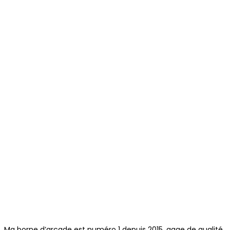
Ma borne d’arcade est numéro 1 depuis 2015, gage de qualité