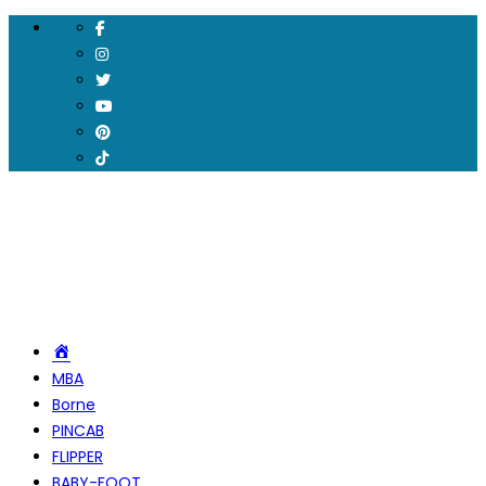
Accueil
MBA
Borne
PINCAB
FLIPPER
BABY-FOOT