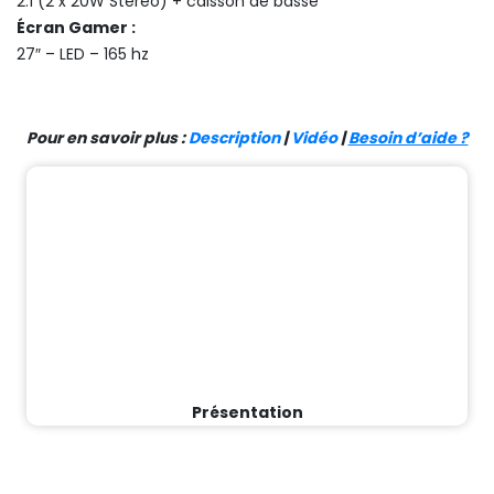
2.1 (2 x 20W Stéréo) + caisson de basse
Écran Gamer :
27″ – LED – 165 hz
Pour en savoir plus :
Description
|
Vidéo
|
Besoin d’aide ?
Présentation