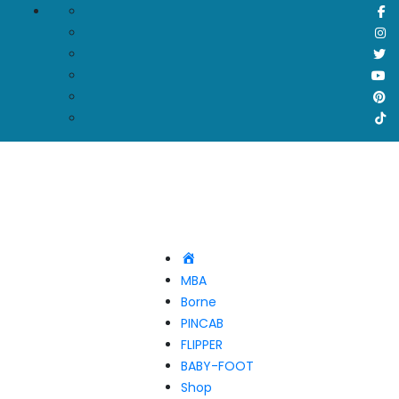
Accueil
MBA
Borne
PINCAB
FLIPPER
BABY-FOOT
Shop