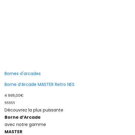
Bornes d'arcades
Borne d’Arcade MASTER Retro NES
4 995,00
€
Note
Découvrez la plus puissante
5.00
sur 5
Borne d’Arcade
avec notre gamme
MASTER