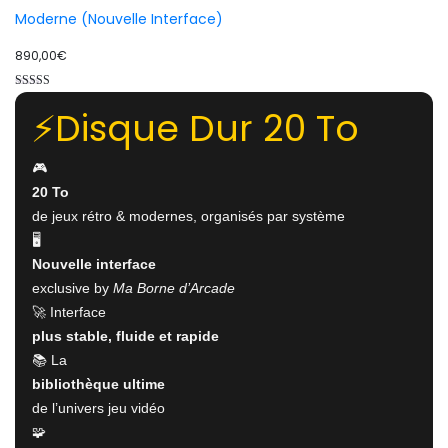
Moderne (Nouvelle Interface)
890,00
€
Note
⚡️Disque Dur 20 To
5.00
sur 5
🎮
20 To
de jeux rétro & modernes, organisés par système
🖥️
Nouvelle interface
exclusive by
Ma Borne d’Arcade
🚀 Interface
plus stable, fluide et rapide
📚 La
bibliothèque ultime
de l’univers jeu vidéo
🧩