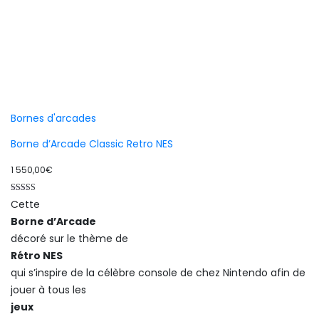
Bornes d'arcades
Borne d’Arcade Classic Retro NES
1 550,00
€
Note
Cette
5.00
sur 5
Borne d’Arcade
décoré sur le thème de
Rétro NES
qui s’inspire de la célèbre console de chez Nintendo afin de
jouer à tous les
jeux