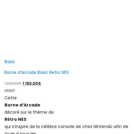
Basic
Borne d’Arcade Basic Retro NES
Le
Le
1 290,00
€
1 190,00
€
prix
prix
Note
Cette
initial
actuel
5.00
sur 5
Borne d’Arcade
était :
est :
décoré sur le thème de
1
1
Rétro NES
290,00€.
190,00€.
qui s’inspire de la célèbre console de chez Nintendo afin de
jouer à tous les