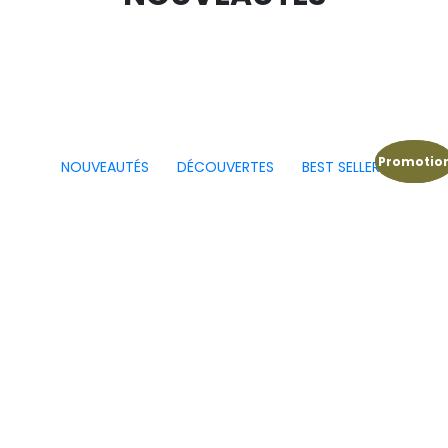
Promotio
Promotio
NOUVEAUTÉS
DÉCOUVERTES
BEST SELLERS