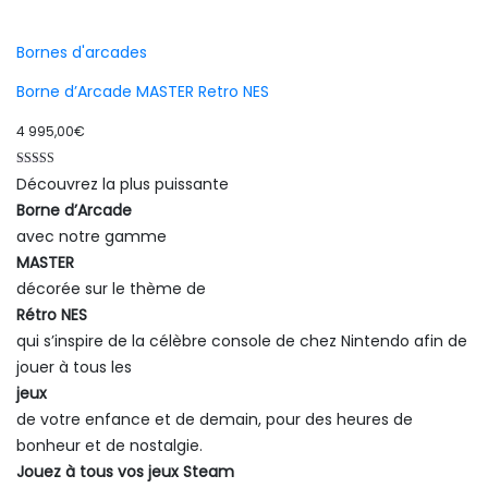
Bornes d'arcades
Borne d’Arcade MASTER Retro NES
4 995,00
€
Note
Découvrez la plus puissante
5.00
sur 5
Borne d’Arcade
avec notre gamme
MASTER
décorée sur le thème de
Rétro NES
qui s’inspire de la célèbre console de chez Nintendo afin de
jouer à tous les
jeux
de votre enfance et de demain, pour des heures de
bonheur et de nostalgie.
Jouez à tous vos jeux Steam