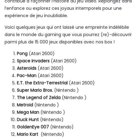
contribué à façonner l’histoire du jeu vidéo. Replongez dans
l’enfance ou explorez ces joyaux intemporels pour une
expérience de jeu inoubliable.
Voici quelques jeux qui ont laissé une empreinte indélébile
dans le monde du gaming que vous pourrez (re)-découvrir
parmi plus de 15 000 jeux disponibles avec nos box !
Pong
(Atari 2600)
Space Invaders
(Atari 2600)
Asteroids
(Atari 2600)
Pac-Man
(Atari 2600)
E.T. the Extra-Terrestrial
(Atari 2600)
Super Mario Bros.
(Nintendo )
The Legend of Zelda
(Nintendo )
Metroid
(Nintendo )
Mega Man
(Nintendo )
Duck Hunt
(Nintendo)
GoldenEye 007
(Nintendo)
Mario Kart
(Nintendo)