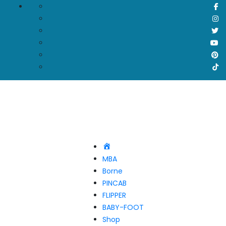
Accueil
MBA
Borne
PINCAB
FLIPPER
BABY-FOOT
Shop