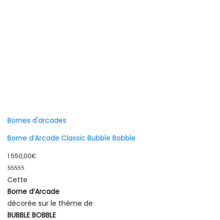
Bornes d'arcades
Borne d’Arcade Classic Bubble Bobble
1 550,00
€
Note
Cette
5.00
sur 5
Borne d’Arcade
décorée sur le thème de
BUBBLE BOBBLE