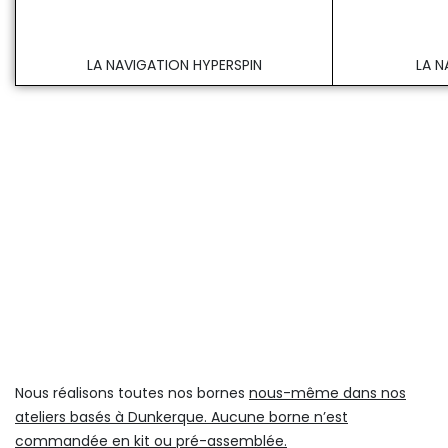
LA NAVIGATION HYPERSPIN
LA N
Nous réalisons toutes nos bornes
nous-même dans nos
ateliers basés à Dunkerque. Aucune borne n’est
commandée en kit ou pré-assemblée.