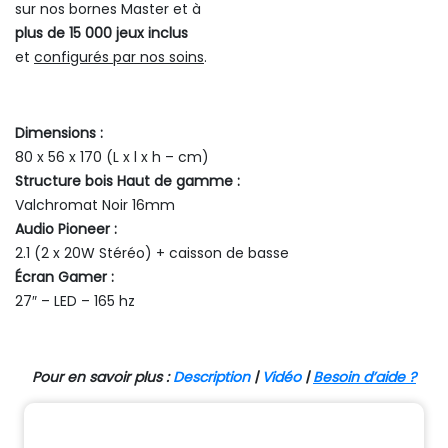
sur nos bornes Master et à
plus de 15 000 jeux inclus
et
configurés par nos soins
.
Dimensions :
80 x 56 x 170 (L x l x h – cm)
Structure bois Haut de gamme :
Valchromat Noir 16mm
Audio Pioneer :
2.1 (2 x 20W Stéréo) + caisson de basse
Écran Gamer :
27″ – LED – 165 hz
Pour en savoir plus :
Description
|
Vidéo
|
Besoin d’aide ?