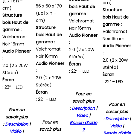
(L x l x h –
cm)
56 x 60 x 170
bois Haut de
cm)
Structure
(L x l x h –
gamme :
Structure
bois Haut de
cm)
Valchromat
bois Haut de
gamme :
Structure
Noir 16mm
gamme :
Valchromat
bois Haut de
Audio Pioneer
Valchromat
Noir 16mm
gamme :
:
Noir 16mm
Audio Pioneer
Valchromat
2.0 (2 x 20W
Audio Pioneer
:
Noir 16mm
Stéréo)
:
2.0 (2 x 20W
Audio Pioneer
Écran
2.0 (2 x 20W
Stéréo)
:
: 22″ – LED
Stéréo)
Écran
2.0 (2 x 20W
Écran
: 22″ – LED
Stéréo)
: 22″ – LED
Écran
Pour en
: 22″ – LED
savoir plus
Pour en
:
Description
|
Pour en
savoir plus
Vidéo
|
savoir plus
:
Description
|
Pour en
Besoin d’aide
:
Description
|
Vidéo
|
savoir plus
?
Vidéo
|
Besoin d’aide