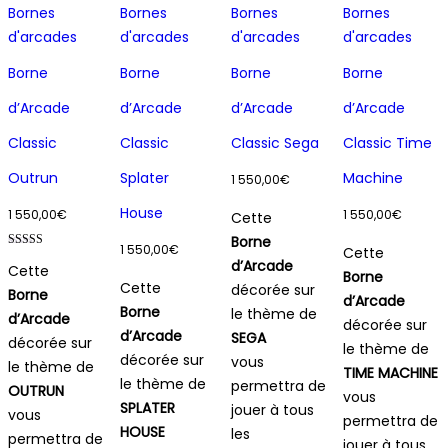
Bornes
Bornes
Bornes
Bornes
d'arcades
d'arcades
d'arcades
d'arcades
Borne
Borne
Borne
Borne
d’Arcade
d’Arcade
d’Arcade
d’Arcade
Classic
Classic
Classic Sega
Classic Time
Outrun
Splater
Machine
1 550,00
€
House
1 550,00
€
1 550,00
€
Cette
Borne
1 550,00
€
Cette
Note
d’Arcade
Cette
5.00
Borne
sur 5
Cette
décorée sur
Borne
d’Arcade
Borne
le thème de
d’Arcade
décorée sur
d’Arcade
SEGA
décorée sur
le thème de
décorée sur
vous
le thème de
TIME MACHINE
le thème de
permettra de
OUTRUN
vous
SPLATER
jouer à tous
vous
permettra de
HOUSE
les
permettra de
jouer à tous