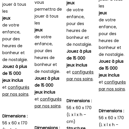
vous
jeux
jouer à tous
les
permettra de
de votre
les
jeux
jouer à tous
enfance,
jeux
de votre
les
pour des
de votre
enfance,
jeux
heures de
enfance,
pour des
de votre
bonheur et
pour des
heures de
enfance,
de nostalgie.
heures de
bonheur et
pour des
Jouez à plus
bonheur et
de nostalgie.
heures de
de 15 000
de nostalgie.
Jouez à plus
bonheur et
jeux inclus
Jouez à plus
de 15 000
de nostalgie.
et
configurés
de 15 000
jeux inclus
Jouez à plus
par nos soins
.
jeux inclus
et
configurés
de 15 000
et
configurés
par nos soins
.
jeux inclus
par nos soins
.
et
configurés
Dimensions :
par nos soins
.
56 x 60 x 170
Dimensions :
(L x l x h –
Dimensions :
56 x 60 x 170
cm)
56 x 60 x 170
(L x l x h –
Dimensions :
Structure