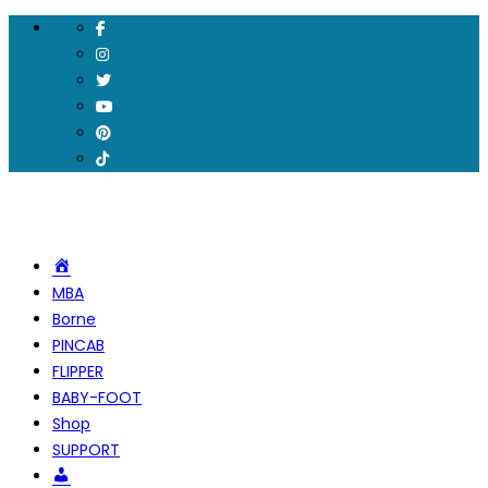
Accueil
MBA
Borne
PINCAB
FLIPPER
BABY-FOOT
Shop
SUPPORT
Compte