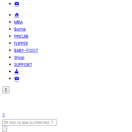
NOUS
CONTACTER
Accueil
MBA
Borne
PINCAB
FLIPPER
BABY-FOOT
Shop
SUPPORT
Compte
NOUS
CONTACTER
Search
for: