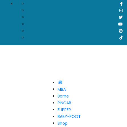
Accueil
MBA
Borne
PINCAB
FLIPPER
BABY-FOOT
Shop