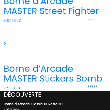
Borne d’Arcade
MASTER Street Fighter
4 995,00
€
Rated 0 out
of 5
Borne d’Arcade
MASTER Stickers Bomb
4 995,00
€
Note
5.00
DÉCOUVERTE
sur 5
Borne d’Arcade Classic XL Retro NES
1 950,00
€