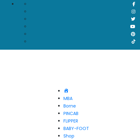
Accueil
MBA
Borne
PINCAB
FLIPPER
BABY-FOOT
Shop