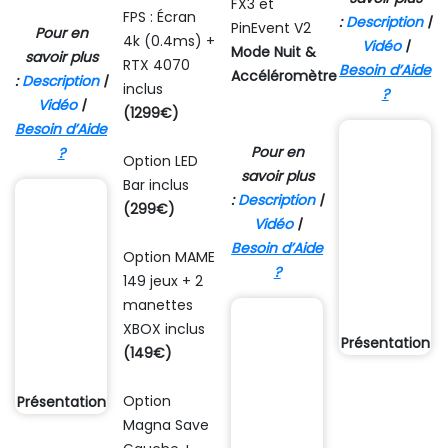
FX3 et
FPS : Écran
:
Description
|
PinEvent V2
Pour en
4k (0.4ms) +
Vidéo
|
Mode Nuit &
savoir plus
RTX 4070
Besoin d’Aide
Accéléromètre
:
Description
|
inclus
?
Vidéo
|
(1299€)
Besoin d’Aide
Pour en
?
Option LED
savoir plus
Bar inclus
:
Description
|
(299€)
Vidéo
|
Besoin d’Aide
Option MAME
?
149 jeux + 2
manettes
XBOX inclus
Présentation
(149€)
Option
Présentation
Magna Save