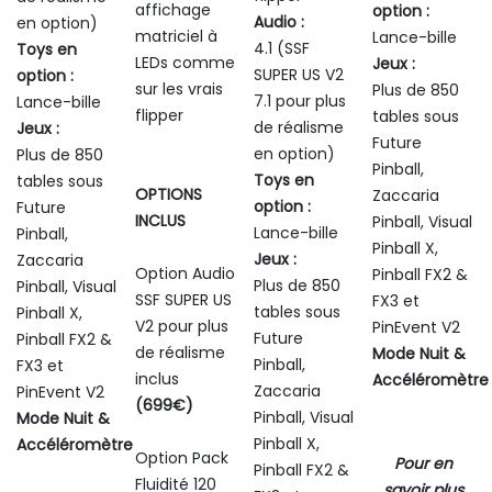
affichage
option :
Audio :
en option)
matriciel à
Lance-bille
4.1 (SSF
Toys en
LEDs comme
Jeux :
SUPER US V2
option :
sur les vrais
Plus de 850
7.1 pour plus
Lance-bille
flipper
tables sous
de réalisme
Jeux :
Future
en option)
Plus de 850
Pinball,
Toys en
tables sous
OPTIONS
Zaccaria
option :
Future
INCLUS
Pinball, Visual
Lance-bille
Pinball,
Pinball X,
Jeux :
Zaccaria
Option Audio
Pinball FX2 &
Plus de 850
Pinball, Visual
SSF SUPER US
FX3 et
tables sous
Pinball X,
V2 pour plus
PinEvent V2
Future
Pinball FX2 &
de réalisme
Mode Nuit &
Pinball,
FX3 et
inclus
Accéléromètre
Zaccaria
PinEvent V2
(699€)
Pinball, Visual
Mode Nuit &
Pinball X,
Accéléromètre
Option Pack
Pour en
Pinball FX2 &
Fluidité 120
savoir plus