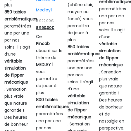
emblématique
(chêne clair,
plus
paramétrées
Medley1
moyen ou
850 tables
une par une
foncé) vous
emblématiques
Le
8 922,00
€
par nos
permettra
paramétrées
prix
Le
8 590,00
€
soins. Il s’agit
de jouer à
une par une
initial
prix
Ce
d’une
plus
par nos
était :
actuel
Pincab
véritable
850 tables
soins. Il s’agit
8
est :
décoré sur le
simulation
emblématiques
d’une
922,00€.
8
thème de
de flipper
paramétrées
véritable
590,00€.
MEDLEY 1
mécanique
une par une
simulation
vous
. Sensation
par nos
de flipper
permettra
plus vraie
soins. Il s’agit
mécanique
de jouer à
que nature
d’une
. Sensation
plus
garantie !
véritable
plus vraie
800 tables
Des heures
simulation
que nature
emblématiques
de bonheur
de flipper
garantie !
paramétrées
et de
mécanique
Des heures
une par une
nostalgie en
. Sensation
de bonheur
par nos
perspective.
plus vraie