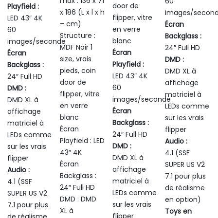
max : 136 x 71
60
door de
Playfield :
x 186 (L x l x h
images/secon
flipper, vitre
LED 43″ 4K
– cm)
Écran
en verre
60
Structure :
Backglass :
blanc
images/seconde
MDF Noir 1
24″ Full HD
Écran
Écran
size, vrais
DMD :
Playfield :
Backglass :
pieds, coin
DMD XL à
LED 43″ 4K
24″ Full HD
door de
affichage
60
DMD :
flipper, vitre
matriciel à
images/seconde
DMD XL à
en verre
LEDs comme
Écran
affichage
blanc
sur les vrais
Backglass :
matriciel à
Écran
flipper
24″ Full HD
LEDs comme
Playfield : LED
Audio :
DMD :
sur les vrais
43″ 4K
4.1 (SSF
DMD XL à
flipper
Écran
SUPER US V2
affichage
Audio :
Backglass :
7.1 pour plus
matriciel à
4.1 (SSF
24″ Full HD
de réalisme
LEDs comme
SUPER US V2
DMD : DMD
en option)
sur les vrais
7.1 pour plus
XL à
Toys en
flipper
de réalisme