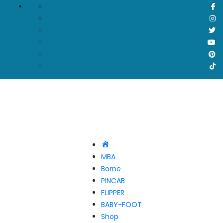
Accueil
MBA
Borne
PINCAB
FLIPPER
BABY-FOOT
Shop