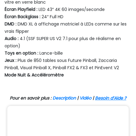
vitre en verre blanc
Écran Playfield :
LED 43″ 4K 60 images/seconde
Écran Backglass :
24″ Full HD
DMD :
DMD XL à affichage matriciel à LEDs comme sur les
vrais flipper
Audio :
4.1 (SSF SUPER US V2 7.1 pour plus de réalisme en
option)
Toys en option :
Lance-bille
Jeux :
Plus de 850 tables sous Future Pinball, Zaccaria
Pinball, Visual Pinball X, Pinball FX2 & FX3 et PinEvent V2
Mode Nuit & Accéléromètre
Pour en savoir plus :
Description
|
Vidéo
|
Besoin d’Aide ?