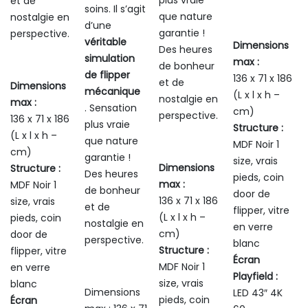
et de
soins. Il s’agit
que nature
nostalgie en
d’une
garantie !
perspective.
véritable
Dimensions
Des heures
simulation
max :
de bonheur
de flipper
136 x 71 x 186
et de
Dimensions
mécanique
(L x l x h –
nostalgie en
max :
. Sensation
cm)
perspective.
136 x 71 x 186
plus vraie
Structure :
(L x l x h –
que nature
MDF Noir 1
cm)
garantie !
size, vrais
Dimensions
Structure :
Des heures
pieds, coin
max :
MDF Noir 1
de bonheur
door de
136 x 71 x 186
size, vrais
et de
flipper, vitre
(L x l x h –
pieds, coin
nostalgie en
en verre
cm)
door de
perspective.
blanc
Structure :
flipper, vitre
Écran
MDF Noir 1
en verre
Playfield :
size, vrais
blanc
Dimensions
LED 43″ 4K
pieds, coin
Écran