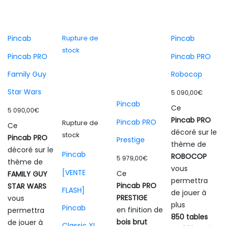
Pincab
Rupture de
Pincab
stock
Pincab PRO
Pincab PRO
Family Guy
Robocop
Star Wars
5 090,00
€
Pincab
Ce
5 090,00
€
Pincab PRO
Pincab PRO
Rupture de
Ce
décoré sur le
stock
Pincab PRO
Prestige
thème de
décoré sur le
Pincab
ROBOCOP
5 979,00
€
thème de
vous
[VENTE
Ce
FAMILY GUY
permettra
Pincab PRO
STAR WARS
FLASH]
de jouer à
PRESTIGE
vous
plus
Pincab
en finition de
permettra
850 tables
bois brut
de jouer à
Classic XL