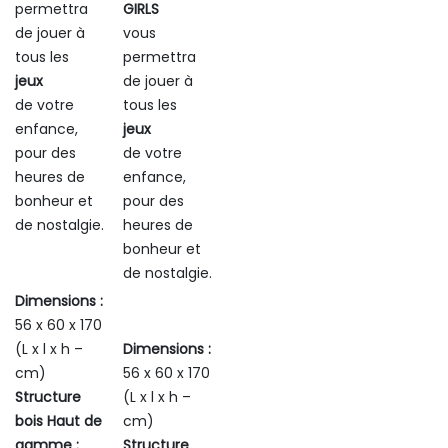
permettra
GIRLS
de jouer à
vous
tous les
permettra
jeux
de jouer à
de votre
tous les
enfance,
jeux
pour des
de votre
heures de
enfance,
bonheur et
pour des
de nostalgie.
heures de
bonheur et
de nostalgie.
Dimensions :
56 x 60 x 170
(L x l x h –
Dimensions :
cm)
56 x 60 x 170
Structure
(L x l x h –
bois Haut de
cm)
gamme :
Structure