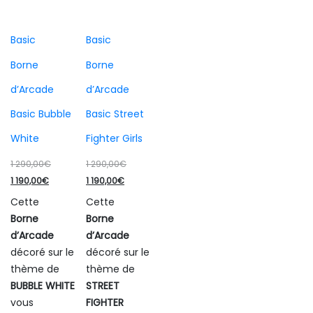
Basic
Basic
Borne
Borne
d’Arcade
d’Arcade
Basic Bubble
Basic Street
White
Fighter Girls
Le
Le
1 290,00
€
1 290,00
€
Le
prix
Le
prix
1 190,00
€
1 190,00
€
prix
initial
prix
initial
Cette
Cette
actuel
était :
actuel
était :
Borne
Borne
est :
1
est :
1
d’Arcade
d’Arcade
1
290,00€.
1
290,00€.
décoré sur le
décoré sur le
190,00€.
190,00€.
thème de
thème de
BUBBLE WHITE
STREET
vous
FIGHTER