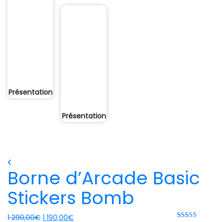
Présentation
Présentation
Borne d’Arcade Basic
Stickers Bomb
Le
Le
1 290,00
€
1 190,00
€