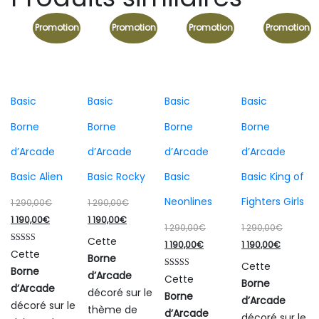
Promotion
Promotion
Promotion
Promotion
Basic
Basic
Basic
Basic
Borne
Borne
Borne
Borne
d’Arcade
d’Arcade
d’Arcade
d’Arcade
Basic Alien
Basic Rocky
Basic
Basic King of
Neonlines
Fighters Girls
Le
Le
1 290,00
€
1 290,00
€
Le
prix
Le
prix
1 190,00
€
1 190,00
€
Le
Le
1 290,00
€
1 290,00
€
prix
initial
prix
initial
Cette
Le
prix
Le
prix
1 190,00
€
1 190,00
€
Note
Cette
actuel
était :
actuel
était :
Borne
5.00
prix
initial
prix
initial
Cette
sur 5
Borne
est :
1
est :
1
d’Arcade
Note
Cette
actuel
était :
actuel
était :
Borne
5.00
d’Arcade
1
290,00€.
1
290,00€.
décoré sur le
sur 5
Borne
est :
1
est :
1
d’Arcade
décoré sur le
190,00€.
190,00€.
thème de
d’Arcade
1
290,00€.
1
290,00€
décoré sur le