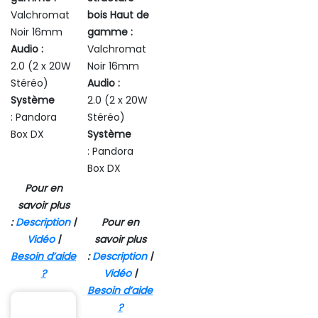
Valchromat
bois Haut de
Noir 16mm
gamme :
Audio :
Valchromat
2.0 (2 x 20W
Noir 16mm
Stéréo)
Audio :
Système
2.0 (2 x 20W
: Pandora
Stéréo)
Box DX
Système
: Pandora
Box DX
Pour en
savoir plus
:
Description
|
Pour en
Vidéo
|
savoir plus
Besoin d’aide
:
Description
|
?
Vidéo
|
Besoin d’aide
?