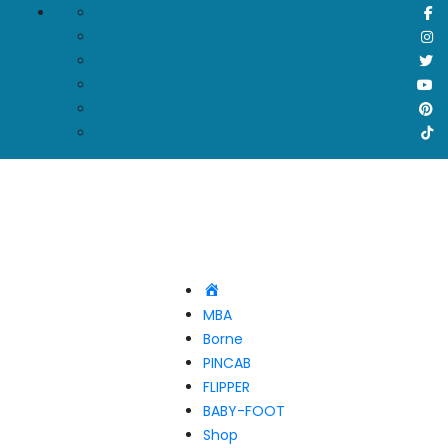
Accueil
MBA
Borne
PINCAB
FLIPPER
BABY-FOOT
Shop