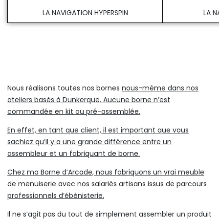
LA NAVIGATION HYPERSPIN
LA N
Nous réalisons toutes nos bornes
nous-même dans nos
ateliers basés à Dunkerque. Aucune borne n’est
commandée en kit ou pré-assemblée.
En effet, en tant que client, il est important que vous
sachiez qu’il y a une grande différence entre un
assembleur et un fabriquant de borne.
Chez ma Borne d’Arcade, nous fabriquons un vrai meuble
de menuiserie avec nos salariés artisans issus de parcours
professionnels d’ébénisterie.
Il ne s’agit pas du tout de simplement assembler un produit