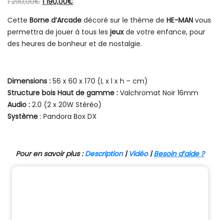
Le
Le
1 290,00
€
1 190,00
€
prix
prix
Cette
Borne d’Arcade
décoré sur le thème de
HE-MAN
vous
initial
actuel
permettra de jouer à tous les
jeux
de votre enfance, pour
était :
est :
des heures de bonheur et de nostalgie.
1
1
290,00€.
190,00€.
Dimensions :
56 x 60 x 170 (L x l x h – cm)
Structure bois Haut de gamme :
Valchromat Noir 16mm
Audio :
2.0 (2 x 20W Stéréo)
Système
: Pandora Box DX
Pour en savoir plus :
Description
|
Vidéo
|
Besoin d’aide ?