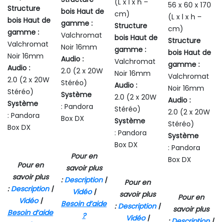
(L x l x h –
56 x 60 x 170
Structure
bois Haut de
cm)
(L x l x h –
bois Haut de
gamme :
Structure
cm)
gamme :
Valchromat
bois Haut de
Structure
Valchromat
Noir 16mm
gamme :
bois Haut de
Noir 16mm
Audio :
Valchromat
gamme :
Audio :
2.0 (2 x 20W
Noir 16mm
Valchromat
2.0 (2 x 20W
Stéréo)
Audio :
Noir 16mm
Stéréo)
Système
2.0 (2 x 20W
Audio :
Système
: Pandora
Stéréo)
2.0 (2 x 20W
: Pandora
Box DX
Système
Stéréo)
Box DX
: Pandora
Système
Box DX
: Pandora
Pour en
Box DX
Pour en
savoir plus
savoir plus
:
Description
|
Pour en
:
Description
|
Vidéo
|
savoir plus
Pour en
Vidéo
|
Besoin d’aide
:
Description
|
savoir plus
Besoin d’aide
?
Vidéo
|
:
Description
|