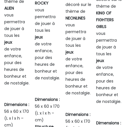
thème de
ROCKY
décoré sur le
190,00€.
190,00€.
thème de
ALIEN
vous
thème de
KING OF
vous
permettra
NEONLINES
FIGHTERS
permettra
de jouer à
vous
GIRLS
de jouer à
tous les
permettra
vous
tous les
jeux
de jouer à
permettra
jeux
de votre
tous les
de jouer à
de votre
enfance,
jeux
tous les
enfance,
pour des
de votre
jeux
pour des
heures de
enfance,
de votre
heures de
bonheur et
pour des
enfance,
bonheur et
de nostalgie.
heures de
pour des
de nostalgie.
bonheur et
heures de
de nostalgie.
bonheur et
Dimensions :
de nostalgie.
Dimensions :
56 x 60 x 170
56 x 60 x 170
(L x l x h –
Dimensions :
(L x l x h –
cm)
56 x 60 x 170
Dimensions :
cm)
Structure