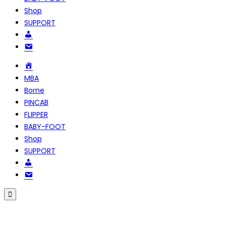
Shop
SUPPORT
Compte
NOUS
CONTACTER
Accueil
MBA
Borne
PINCAB
FLIPPER
BABY-FOOT
Shop
SUPPORT
Compte
NOUS
CONTACTER