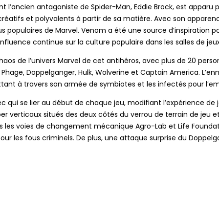
ont l’ancien antagoniste de Spider-Man, Eddie Brock, est apparu 
créatifs et polyvalents à partir de sa matière. Avec son appar
us populaires de Marvel. Venom a été une source d’inspiration po
influence continue sur la culture populaire dans les salles de jeu
haos de l’univers Marvel de cet antihéros, avec plus de 20 pers
her, Phage, Doppelganger, Hulk, Wolverine et Captain America. L’e
uttant à travers son armée de symbiotes et les infectés pour l’
 qui se lier au début de chaque jeu, modifiant l’expérience de
r verticaux situés des deux côtés du verrou de terrain de jeu e
rs les voies de changement mécanique Agro-Lab et Life Foundati
our les fous criminels. De plus, une attaque surprise du Doppel