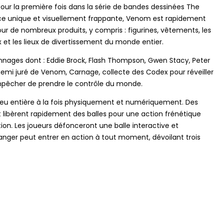
pour la première fois dans la série de bandes dessinées The
ence unique et visuellement frappante, Venom est rapidement
ur de nombreux produits, y compris : figurines, vêtements, les
x et les lieux de divertissement du monde entier.
onnages dont : Eddie Brock, Flash Thompson, Gwen Stacy, Peter
nnemi juré de Venom, Carnage, collecte des Codex pour réveiller
empêcher de prendre le contrôle du monde.
 jeu entière à la fois physiquement et numériquement. Des
t libèrent rapidement des balles pour une action frénétique
on. Les joueurs défonceront une balle interactive et
ganger peut entrer en action à tout moment, dévoilant trois